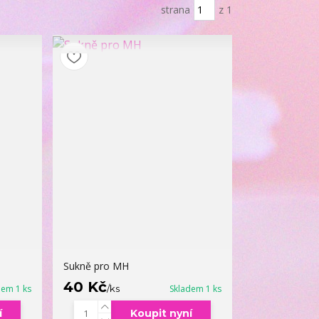
strana
z 1
Sukně pro MH
40 Kč
dem 1 ks
/
ks
Skladem 1 ks
í
Koupit nyní