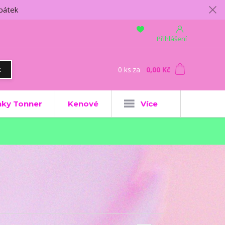
 pátek
Přihlášení
0
ks
za
0,00 Kč
t
ky Tonner
Kenové
Více