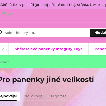
lání zásilek v pondělí (pro obj. přijaté do 11 h.), středa, čtvrtek a
Více
Hleda
Sběratelské panenky Integrity Toys
Panen
likosti
Pro panenky jiné velikosti
ejnovější
Nejlevnější
Nejdražší