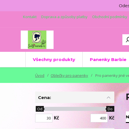
Odesí
Kontakt
Doprava a způsoby platby
Obchodní podmínky
Všechny produkty
Panenky Barbie
Úvod
Oblečky pro panenky
Pro panenky jiné ve
Cena:
Od
Do
N
Kč
Kč