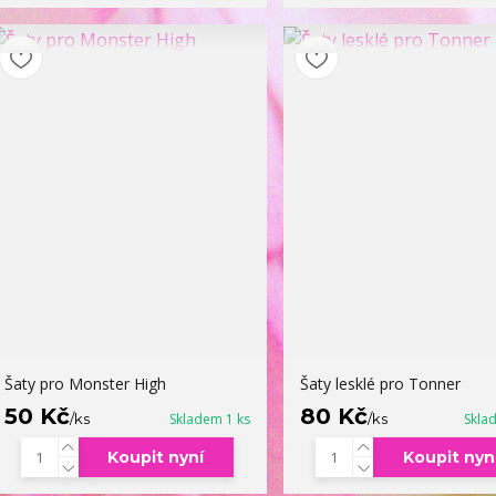
Šaty pro Monster High
Šaty lesklé pro Tonner
50 Kč
80 Kč
/
ks
Skladem 1 ks
/
ks
Skla
Koupit nyní
Koupit nyn