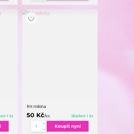
RH mikina
50 Kč
dem 1 ks
/
ks
Skladem 1 ks
í
Koupit nyní