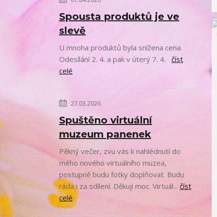
Spousta produktů je ve
slevě
U mnoha produktů byla snížena cena.
Odesílání 2. 4. a pak v úterý 7. 4.
číst
celé
27.03.2026
Spuštěno virtuální
muzeum panenek
Pěkný večer, zvu vás k nahlédnutí do
mého nového virtuálního muzea,
postupně budu fotky doplňovat. Budu
ráda i za sdílení. Děkuji moc. Virtuál...
číst
celé