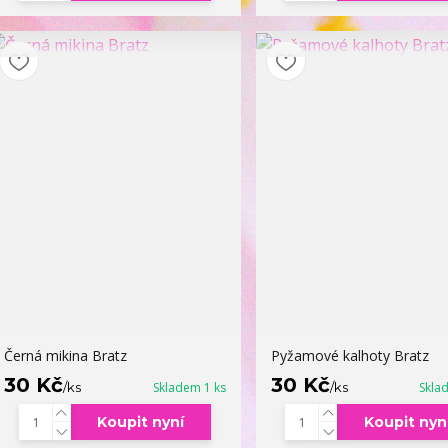
Černá mikina Bratz
Pyžamové kalhoty Bratz
30 Kč
30 Kč
/
ks
Skladem 1 ks
/
ks
Skla
Koupit nyní
Koupit nyn