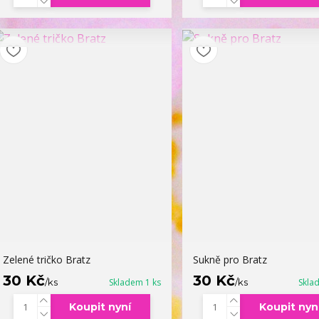
Zelené tričko Bratz
Sukně pro Bratz
30 Kč
30 Kč
/
ks
Skladem 1 ks
/
ks
Skla
Koupit nyní
Koupit nyn