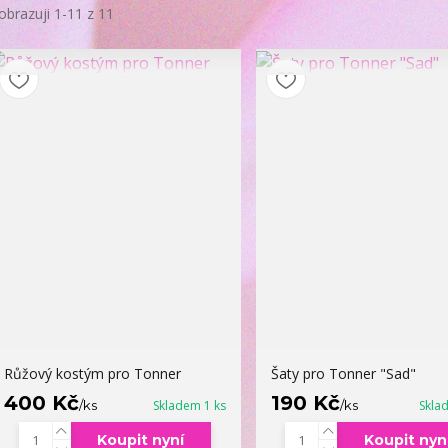
obrazuji 1-11 z 11
Růžový kostým pro Tonner
Šaty pro Tonner "Sad"
400 Kč
190 Kč
/
ks
Skladem 1 ks
/
ks
Skla
Koupit nyní
Koupit nyn