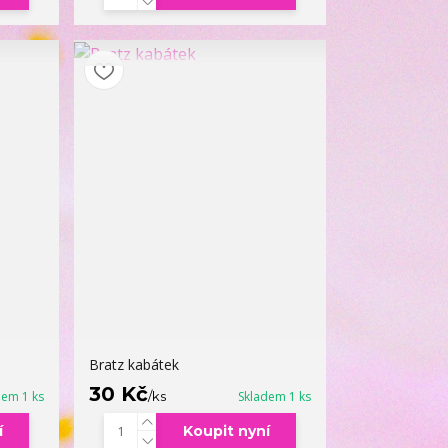
Bratz kabátek
30 Kč
dem 1 ks
/
ks
Skladem 1 ks
í
Koupit nyní