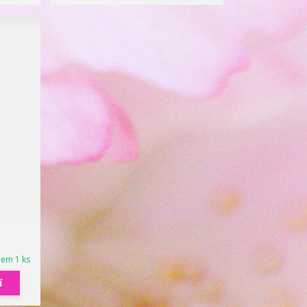
dem 1 ks
í