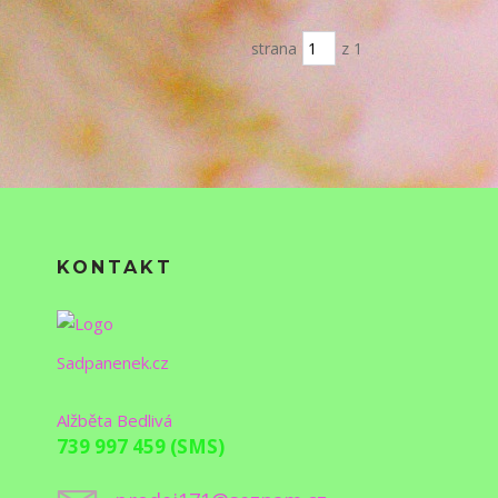
strana
z 1
KONTAKT
Sadpanenek.cz
Alžběta Bedlivá
739 997 459 (SMS)