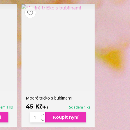
Modré tričko s bublinami
45 Kč
dem 1 ks
/
ks
Skladem 1 ks
í
Koupit nyní