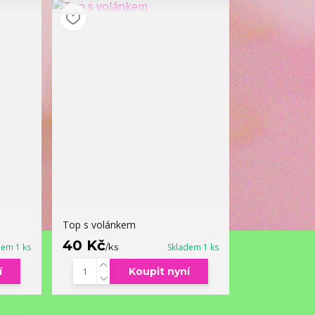
Top s volánkem
40 Kč
dem 1 ks
/
ks
Skladem 1 ks
í
Koupit nyní