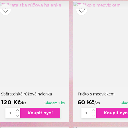
Sběratelská růžová halenka
Tričko s medvídkem
120 Kč
60 Kč
/
ks
Skladem 1 ks
/
ks
Skla
Koupit nyní
Koupit nyn