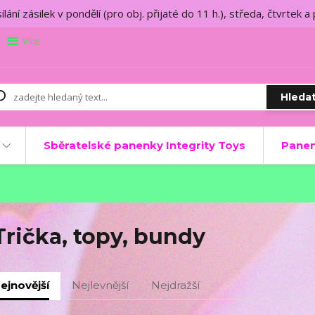
lání zásilek v pondělí (pro obj. přijaté do 11 h.), středa, čtvrtek a
Více
Hleda
Sběratelské panenky Integrity Toys
Panen
Trička, topy, bundy
ejnovější
Nejlevnější
Nejdražší