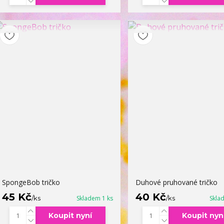
SpongeBob tričko
Duhové pruhované tričko
45 Kč
40 Kč
/
ks
Skladem 1 ks
/
ks
Skla
Koupit nyní
Koupit nyn