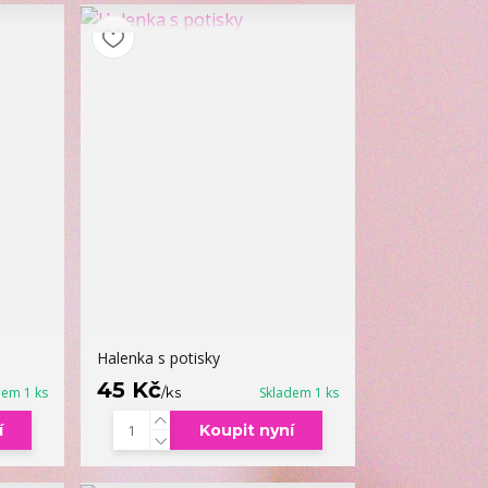
Halenka s potisky
45 Kč
dem 1 ks
/
ks
Skladem 1 ks
í
Koupit nyní