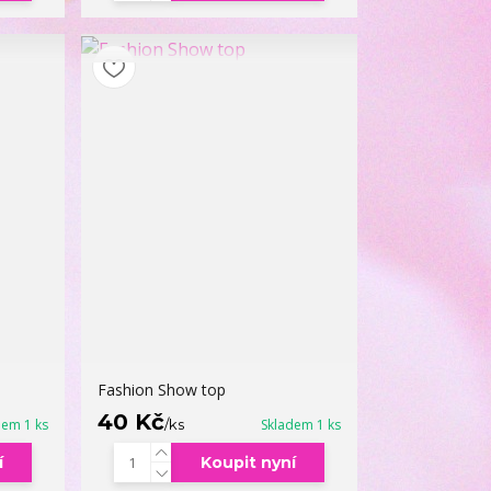
Fashion Show top
40 Kč
dem 1 ks
/
ks
Skladem 1 ks
í
Koupit nyní