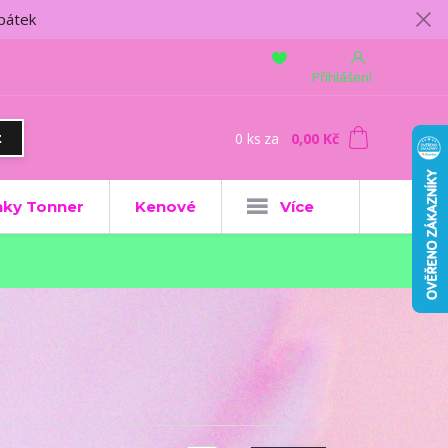
 pátek
Přihlášení
0
ks
za
0,00 Kč
t
ky Tonner
Kenové
Více