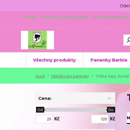
Odesí
Kontakt
Doprava a způsoby platby
Obchodní podmínky
Všechny produkty
Panenky Barbie
Úvod
Oblečky pro panenky
Trička, topy, bundy
Cena:
Od
Do
N
Kč
Kč