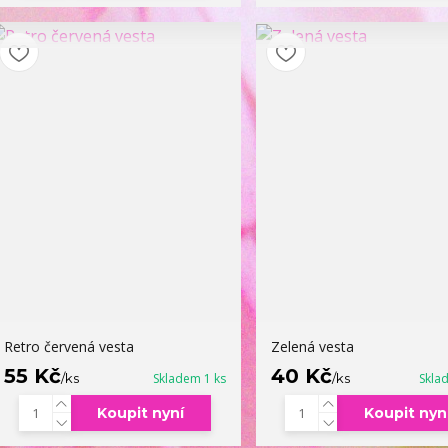
Retro červená vesta
Zelená vesta
55 Kč
40 Kč
/
ks
Skladem 1 ks
/
ks
Skla
Koupit nyní
Koupit nyn