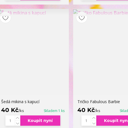
Šedá mikina s kapucí
Tričko Fabulous Barbie
40 Kč
40 Kč
/
ks
Skladem 1 ks
/
ks
Skla
Koupit nyní
Koupit nyn