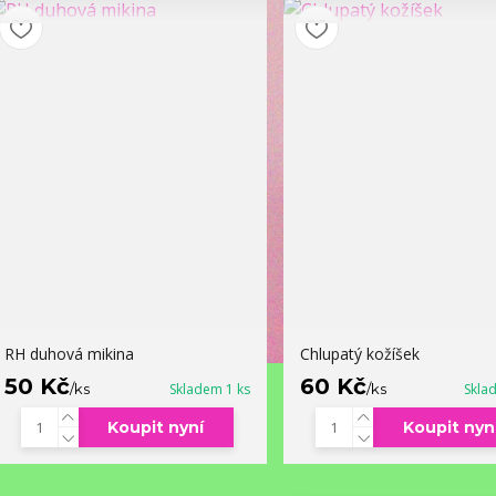
RH duhová mikina
Chlupatý kožíšek
50 Kč
60 Kč
/
ks
Skladem 1 ks
/
ks
Skla
Koupit nyní
Koupit nyn