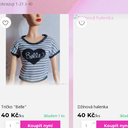
obrazuji 1-21 z 40
Tričko "Belle"
Džínová halenka
40 Kč
40 Kč
/
ks
Skladem 1 ks
/
ks
Skla
Koupit nyní
Koupit nyn