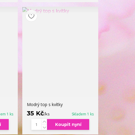
Modrý top s kvítky
35 Kč
dem 1 ks
/
ks
Skladem 1 ks
í
Koupit nyní