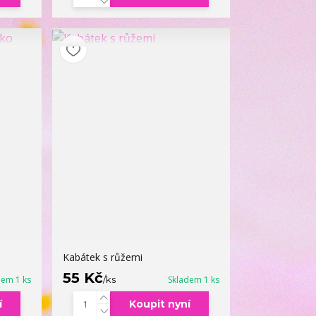
Kabátek s růžemi
55 Kč
dem 1 ks
/
ks
Skladem 1 ks
í
Koupit nyní