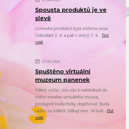
Spousta produktů je ve
slevě
U mnoha produktů byla snížena cena.
Odesílání 2. 4. a pak v úterý 7. 4.
číst
celé
27.03.2026
Spuštěno virtuální
muzeum panenek
Pěkný večer, zvu vás k nahlédnutí do
mého nového virtuálního muzea,
postupně budu fotky doplňovat. Budu
ráda i za sdílení. Děkuji moc. Virtuál...
číst
celé