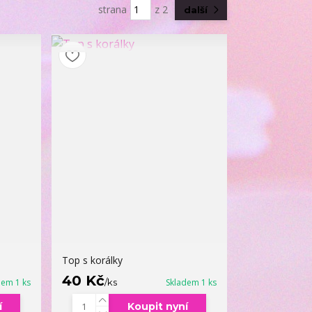
strana
z 2
další
Top s korálky
40 Kč
dem 1 ks
/
ks
Skladem 1 ks
í
Koupit nyní