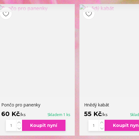
Pončo pro panenky
Hnědý kabát
60 Kč
55 Kč
/
ks
Skladem 1 ks
/
ks
Skla
Koupit nyní
Koupit nyn