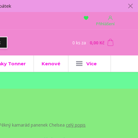
 pátek
Přihlášení
0
ks
za
0,00 Kč
t
ky Tonner
Kenové
Více
Pěkný kamarád panenek Chelsea
celý popis