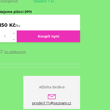
Dostupnost
Skladem 1 ks
Nejsme plátci DPH
150 Kč
/
ks
Koupit nyní
Do oblíbených
Alžběta Bedlivá
prodej171@seznam.cz