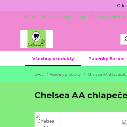
Odesí
Kontakt
Doprava a způsoby platby
Obchodní podmínky
Všechny produkty
Panenky Barbie
Úvod
Všechny produkty
Chelsea AA chlapeček
Chelsea AA chlapeč