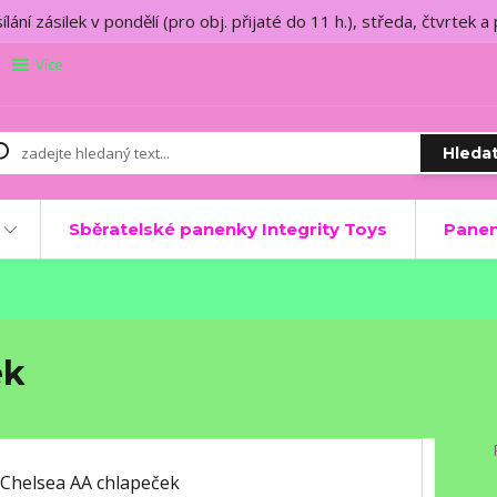
lání zásilek v pondělí (pro obj. přijaté do 11 h.), středa, čtvrtek a
Více
Hleda
Sběratelské panenky Integrity Toys
Panen
ek