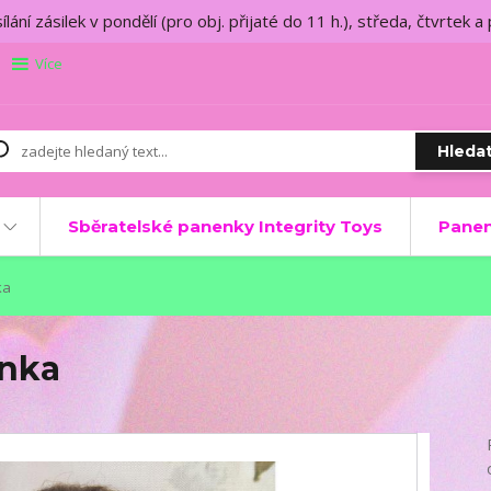
lání zásilek v pondělí (pro obj. přijaté do 11 h.), středa, čtvrtek a
Více
Hleda
Sběratelské panenky Integrity Toys
Panen
ka
enka