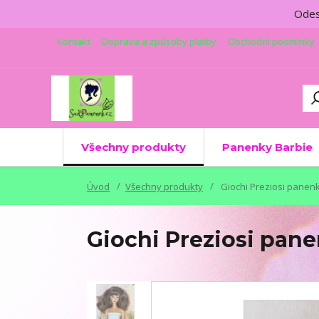
Odesí
Kontakt
Doprava a způsoby platby
Obchodní podmínky
Všechny produkty
Panenky Barbie
Úvod
Všechny produkty
Giochi Preziosi panen
Giochi Preziosi pan