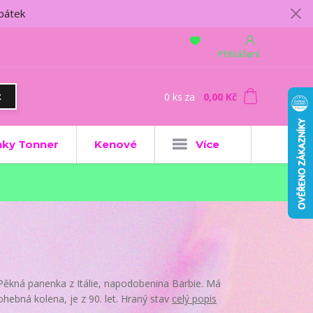
 pátek
Přihlášení
0
ks
za
0,00 Kč
t
ky Tonner
Kenové
Více
Pěkná panenka z Itálie, napodobenina Barbie. Má
ohebná kolena, je z 90. let. Hraný stav
celý popis