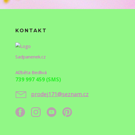
KONTAKT
Sadpanenek.cz
Alžběta Bedlivá
739 997 459 (SMS)
prodej171@seznam.cz