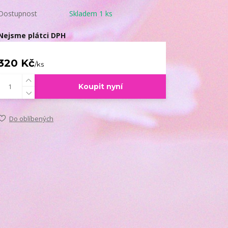
Dostupnost
Skladem 1 ks
Nejsme plátci DPH
320 Kč
/
ks
Koupit nyní
Do oblíbených