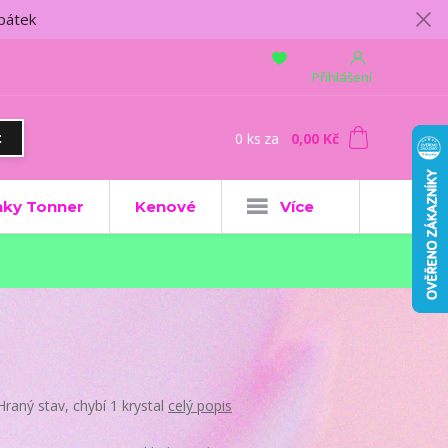
 pátek
Přihlášení
0
ks
za
0,00 Kč
t
ky Tonner
Kenové
Více
Hraný stav, chybí 1 krystal
celý popis