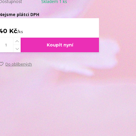
Dostupnost
Skladem 1 ks
Nejsme plátci DPH
40 Kč
/
ks
Koupit nyní
Do oblíbených