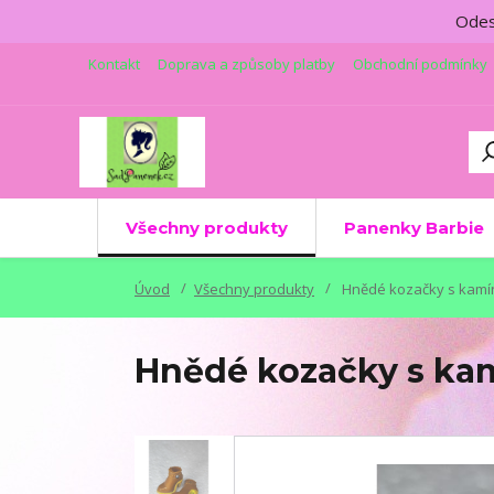
Odesí
Kontakt
Doprava a způsoby platby
Obchodní podmínky
Všechny produkty
Panenky Barbie
Úvod
Všechny produkty
Hnědé kozačky s kam
Hnědé kozačky s k