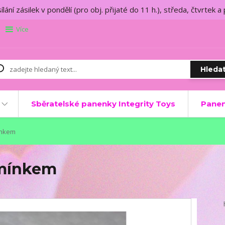
lání zásilek v pondělí (pro obj. přijaté do 11 h.), středa, čtvrtek a
Více
Hleda
Sběratelské panenky Integrity Toys
Panen
ínkem
amínkem