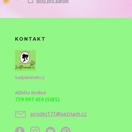
Boty pro Barbie
KONTAKT
Sadpanenek.cz
Alžběta Bedlivá
739 997 459 (SMS)
prodej171@seznam.cz