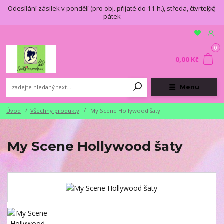
Odesílání zásilek v pondělí (pro obj. přijaté do 11 h.), středa, čtvrtek a
pátek
0
0,00 Kč
Menu
Úvod
Všechny produkty
My Scene Hollywood šaty
My Scene Hollywood šaty