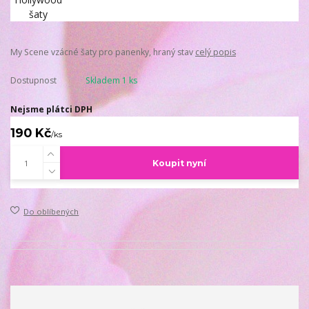
My Scene vzácné šaty pro panenky, hraný stav
celý popis
Dostupnost
Skladem 1 ks
Nejsme plátci DPH
190 Kč
/
ks
Koupit nyní
Do oblíbených