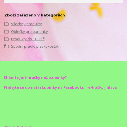
Zboží zařazeno v kategoriích
Všechny produkty
Oblečky pro panenky
Produkty do 100 Kč
Spodní prádlo,plavky+ostatní
Sháníte jiné hračky než panenky?
Přidejte se do naší skupinky na Facebooku: reHračky Jihlava
PRACOVNÍ DOBA