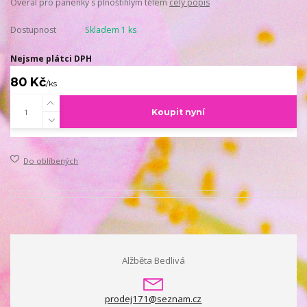
Overal pro panenky s plnoštíhlým tělem
celý popis
Dostupnost
Skladem 1 ks
Nejsme plátci DPH
80 Kč
/
ks
Koupit nyní
Do oblíbených
Alžběta Bedlivá
prodej171@seznam.cz