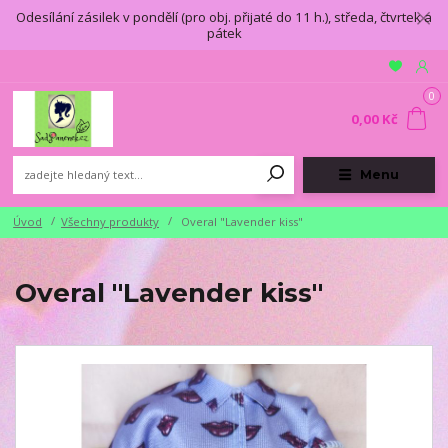
Odesílání zásilek v pondělí (pro obj. přijaté do 11 h.), středa, čtvrtek a
pátek
0
0,00 Kč
Menu
Úvod
Všechny produkty
Overal "Lavender kiss"
Overal "Lavender kiss"