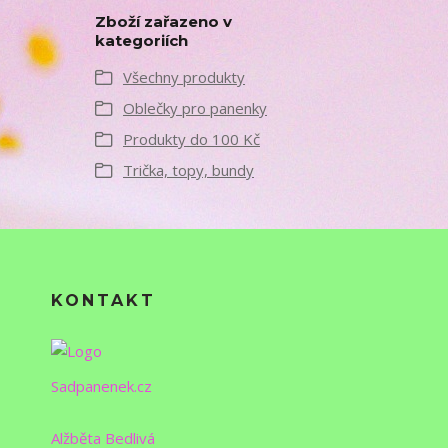
Zboží zařazeno v
kategoriích
Všechny produkty
Oblečky pro panenky
Produkty do 100 Kč
Trička, topy, bundy
KONTAKT
Sadpanenek.cz
Alžběta Bedlivá