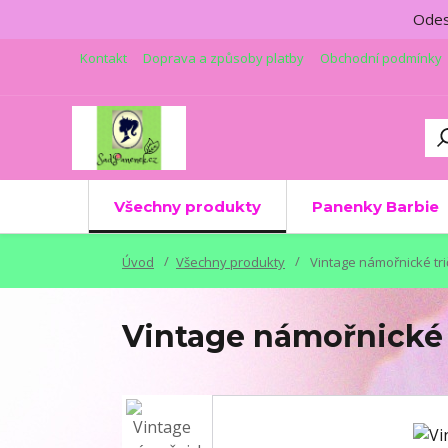
Odesí
Kontakt
Doprava a způsoby platby
Obchodní podmínky
Všechny produkty
Panenky Barbie
Úvod
Všechny produkty
Vintage námořnické tri
Vintage námořnické 