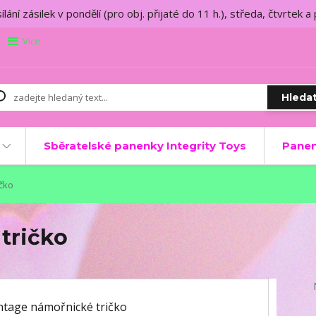
lání zásilek v pondělí (pro obj. přijaté do 11 h.), středa, čtvrtek a
Více
Hleda
Sběratelské panenky Integrity Toys
Panen
čko
tričko