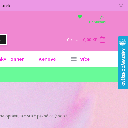
 pátek
Přihlášení
0
ks
za
0,00 Kč
t
ky Tonner
Kenové
Více
Na opravu, ale stále pěkné
celý popis