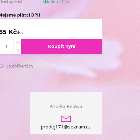
Dostupnost
Skladem 1 ks
Nejsme plátci DPH
65 Kč
/
ks
Koupit nyní
Do oblíbených
Alžběta Bedlivá
prodej171@seznam.cz